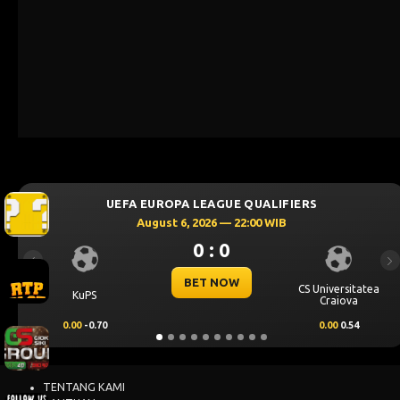
UEFA EUROPA LEAGUE QUALIFIERS
August 6, 2026 — 22:00 WIB
0 : 0
Previous
Ne
BET NOW
CS Universitatea
KuPS
Craiova
0.00
-0.70
0.00
0.54
TENTANG KAMI